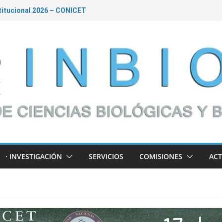
| Charla abierta a la comunidad
itucional 2026 – CONICET
ms – Convocatoria de Subsidios a la
026 – Financiamiento de Proyectos
orte al desarrollo de políticas públicas
· INVESTIGACIÓN
SERVICIOS
COMISIONES
ACT