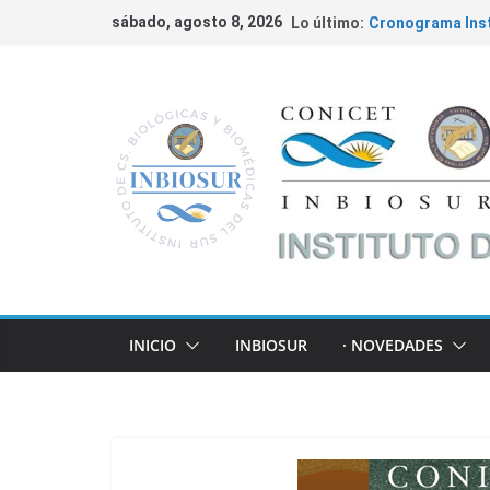
Cáncer de Colon 
sábado, agosto 8, 2026
Lo último:
Cronograma Inst
Fundación Willia
Ciencia
Convocatorias 2
INBIOSUR y su ap
locales
INICIO
INBIOSUR
· NOVEDADES