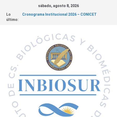
sábado, agosto 8, 2026
Lo
Cronograma Institucional 2026 – CONICET
último:
Fundación Williams – Convocatoria de Subsidios a
la Ciencia
Convocatorias 2026 – Financiamiento de
Proyectos
INBIOSUR y su aporte al desarrollo de políticas
públicas locales
Cáncer de Colon | Charla abierta a la comunidad