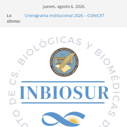
jueves, agosto 6, 2026
Lo
Cáncer de Colon | Charla abierta a la comunidad
último:
Cronograma Institucional 2026 – CONICET
Fundación Williams – Convocatoria de Subsidios a
la Ciencia
Convocatorias 2026 – Financiamiento de Proyectos
INBIOSUR y su aporte al desarrollo de políticas
públicas locales