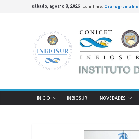
sábado, agosto 8, 2026
Lo último:
Cronograma Inst
Fundación Willia
Ciencia
Convocatorias 2
INBIOSUR y su ap
locales
Cáncer de Colon 
INICIO
INBIOSUR
· NOVEDADES