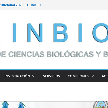
itucional 2026 – CONICET
ms – Convocatoria de Subsidios a la
026 – Financiamiento de Proyectos
orte al desarrollo de políticas públicas
| Charla abierta a la comunidad
· INVESTIGACIÓN
SERVICIOS
COMISIONES
ACT