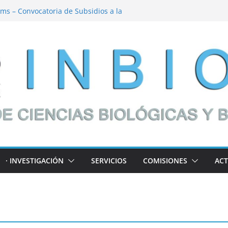
itucional 2026 – CONICET
ms – Convocatoria de Subsidios a la
026 – Financiamiento de Proyectos
orte al desarrollo de políticas públicas
 | Charla abierta a la comunidad
· INVESTIGACIÓN
SERVICIOS
COMISIONES
ACT