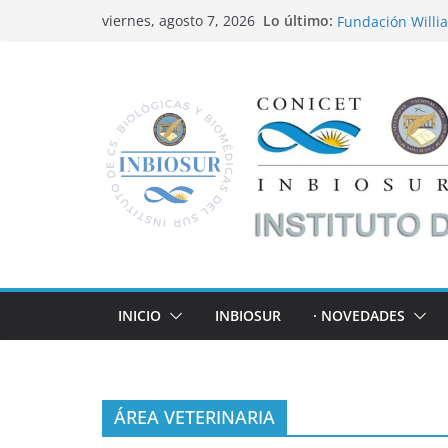
Cronograma Inst
Lo último:
viernes, agosto 7, 2026
Fundación Willia
Ciencia
Convocatorias 2
INBIOSUR y su ap
locales
Cáncer de Colon
INICIO
INBIOSUR
· NOVEDADES
ÁREA VETERINARIA