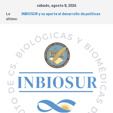
sábado, agosto 8, 2026
Lo
INBIOSUR y su aporte al desarrollo de políticas
último:
públicas locales
Cáncer de Colon | Charla abierta a la comunidad
Cronograma Institucional 2026 – CONICET
Fundación Williams – Convocatoria de Subsidios a
la Ciencia
Convocatorias 2026 – Financiamiento de
Proyectos