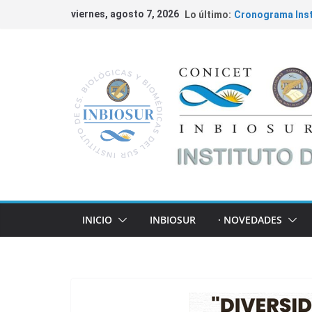
viernes, agosto 7, 2026
Lo último:
Cronograma Inst
Fundación Willia
Ciencia
Convocatorias 2
INBIOSUR y su ap
locales
Cáncer de Colon 
INICIO
INBIOSUR
· NOVEDADES