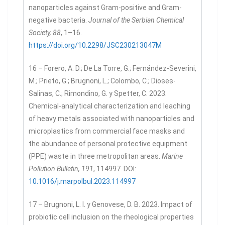
nanoparticles against Gram-positive and Gram-
negative bacteria.
Journal of the Serbian Chemical
Society, 88
, 1–16.
https://doi.org/10.2298/JSC230213047M
16 – Forero, A. D.; De La Torre, G.; Fernández-Severini,
M.; Prieto, G.; Brugnoni, L.; Colombo, C.; Dioses-
Salinas, C.; Rimondino, G. y Spetter, C. 2023.
Chemical-analytical characterization and leaching
of heavy metals associated with nanoparticles and
microplastics from commercial face masks and
the abundance of personal protective equipment
(PPE) waste in three metropolitan areas.
Marine
Pollution Bulletin, 191
, 114997. DOI:
10.1016/j.marpolbul.2023.114997
17 – Brugnoni, L. I. y Genovese, D. B. 2023. Impact of
probiotic cell inclusion on the rheological properties