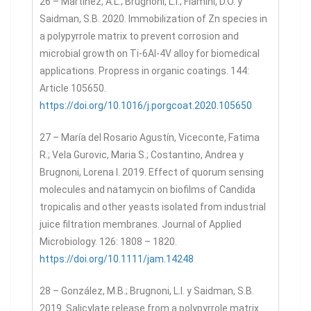
26 – Martinez, A.L.; Brugnoni, L.I.; Flamini, D.O. y
Saidman, S.B. 2020. Immobilization of Zn species in
a polypyrrole matrix to prevent corrosion and
microbial growth on Ti-6Al-4V alloy for biomedical
applications. Propress in organic coatings. 144:
Article 105650.
https://doi.org/10.1016/j.porgcoat.2020.105650
27 – María del Rosario Agustín, Viceconte, Fatima
R.; Vela Gurovic, Maria S.; Costantino, Andrea y
Brugnoni, Lorena I. 2019. Effect of quorum sensing
molecules and natamycin on biofilms of Candida
tropicalis and other yeasts isolated from industrial
juice filtration membranes. Journal of Applied
Microbiology. 126: 1808 – 1820.
https://doi.org/10.1111/jam.14248
28 – González, M.B.; Brugnoni, L.I. y Saidman, S.B.
2019. Salicylate release from a polypyrrole matrix.