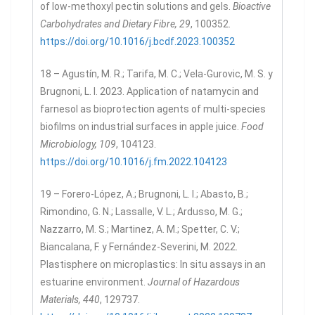
of low-methoxyl pectin solutions and gels.
Bioactive
Carbohydrates and Dietary Fibre, 29
, 100352.
https://doi.org/10.1016/j.bcdf.2023.100352
18 – Agustín, M. R.; Tarifa, M. C.; Vela-Gurovic, M. S. y
Brugnoni, L. I. 2023. Application of natamycin and
farnesol as bioprotection agents of multi-species
biofilms on industrial surfaces in apple juice.
Food
Microbiology, 109
, 104123.
https://doi.org/10.1016/j.fm.2022.104123
19 – Forero-López, A.; Brugnoni, L. I.; Abasto, B.;
Rimondino, G. N.; Lassalle, V. L.; Ardusso, M. G.;
Nazzarro, M. S.; Martinez, A. M.; Spetter, C. V.;
Biancalana, F. y Fernández-Severini, M. 2022.
Plastisphere on microplastics: In situ assays in an
estuarine environment.
Journal of Hazardous
Materials, 440
, 129737.