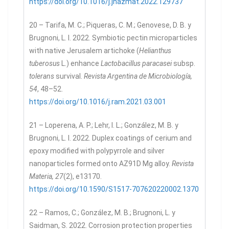
https://doi.org/10.1016/j.jhazmat.2022.129737
20 – Tarifa, M. C.; Piqueras, C. M.; Genovese, D. B. y
Brugnoni, L. I. 2022. Symbiotic pectin microparticles
with native Jerusalem artichoke (
Helianthus
tuberosus
L.) enhance
Lactobacillus paracasei
subsp.
tolerans
survival.
Revista Argentina de Microbiología,
54
, 48–52.
https://doi.org/10.1016/j.ram.2021.03.001
21 – Loperena, A. P.; Lehr, I. L.; González, M. B. y
Brugnoni, L. I. 2022. Duplex coatings of cerium and
epoxy modified with polypyrrole and silver
nanoparticles formed onto AZ91D Mg alloy.
Revista
Materia, 27
(2), e13170.
https://doi.org/10.1590/S1517-707620220002.1370
22 – Ramos, C.; González, M. B.; Brugnoni, L. y
Saidman, S. 2022. Corrosion protection properties