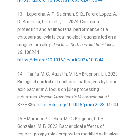
13 – Loperena, A. P.; Saidman, S. B.; Forero López, A.
D.; Brugnoni, L. I. y Lehr, I. L. 2024. Corrosion
protection and antibacterial performance of a
chitosan/salicylate coating electrogenerated on a
magnesium alloy.
Results in Surfaces and Interfaces,
16
, 100244.
https://doi.org/10.1016/j.rsurfi.2024.100244
14 – Tarifa, M. C.; Agustín, M. R. y Brugnoni, L. I. 2023.
Biological control of foodborne pathogens by lactic
acid bacteria: A focus on juice processing
industries.
Revista Argentina de Microbiología, 55
,
378–386.
https://doi.org/10.1016/j.ram.2023.04.001
15 – Marucci, P. L.; Sica, M. G.; Brugnoni, L. I. y
González, M. B. 2023. Bactericidal effects of
copper–polypyrrole composites modified with silver