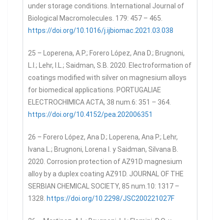
under storage conditions. International Journal of
Biological Macromolecules. 179: 457 – 465.
https://doi.org/10.1016/j.ijbiomac.2021.03.038
25 – Loperena, A.P.; Forero López, Ana D.; Brugnoni,
L.I.; Lehr, I.L.; Saidman, S.B. 2020. Electroformation of
coatings modified with silver on magnesium alloys
for biomedical applications. PORTUGALIAE
ELECTROCHIMICA ACTA, 38 num.6: 351 – 364.
https://doi.org/
10.4152/pea.202006351
26 – Forero López, Ana D.; Loperena, Ana P.; Lehr,
Ivana L.; Brugnoni, Lorena I. y Saidman, Silvana B.
2020. Corrosion protection of AZ91D magnesium
alloy by a duplex coating AZ91D. JOURNAL OF THE
SERBIAN CHEMICAL SOCIETY, 85 num.10: 1317 –
1328.
https://doi.org/10.2298/JSC200221027F