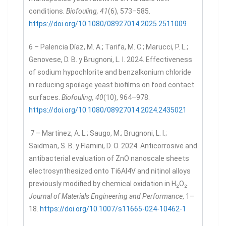
conditions.
Biofouling, 41
(6), 573–585.
https://doi.org/10.1080/08927014.2025.2511009
6 – Palencia Díaz, M. A.; Tarifa, M. C.; Marucci, P. L.;
Genovese, D. B. y Brugnoni, L. I. 2024. Effectiveness
of sodium hypochlorite and benzalkonium chloride
in reducing spoilage yeast biofilms on food contact
surfaces.
Biofouling, 40
(10), 964–978.
https://doi.org/10.1080/08927014.2024.2435021
7 – Martinez, A. L.; Saugo, M.; Brugnoni, L. I.;
Saidman, S. B. y Flamini, D. O. 2024. Anticorrosive and
antibacterial evaluation of ZnO nanoscale sheets
electrosynthesized onto Ti6Al4V and nitinol alloys
previously modified by chemical oxidation in H₂O₂.
Journal of Materials Engineering and Performance
, 1–
18.
https://doi.org/10.1007/s11665-024-10462-1