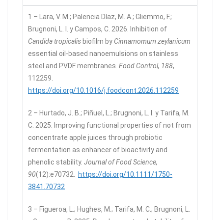
1 – Lara, V. M.; Palencia Díaz, M. A.; Gliemmo, F.;
Brugnoni, L. I. y Campos, C. 2026. Inhibition of
Candida tropicalis
biofilm by
Cinnamomum zeylanicum
essential oil-based nanoemulsions on stainless
steel and PVDF membranes.
Food Control, 188
,
112259.
https://doi.org/10.1016/j.foodcont.2026.112259
2 – Hurtado, J. B.; Piñuel, L.; Brugnoni, L. I. y Tarifa, M.
C. 2025. Improving functional properties of not from
concentrate apple juices through probiotic
fermentation as enhancer of bioactivity and
phenolic stability.
Journal of Food Science,
90
(12):e70732.
https://doi.org/10.1111/1750-
3841.70732
3 – Figueroa, L.; Hughes, M.; Tarifa, M. C.; Brugnoni, L.