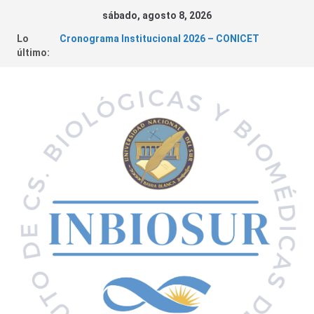
sábado, agosto 8, 2026
Lo
Cronograma Institucional 2026 – CONICET
último:
Fundación Williams – Convocatoria de Subsidios a
la Ciencia
Convocatorias 2026 – Financiamiento de
Proyectos
INBIOSUR y su aporte al desarrollo de políticas
públicas locales
Cáncer de Colon | Charla abierta a la comunidad