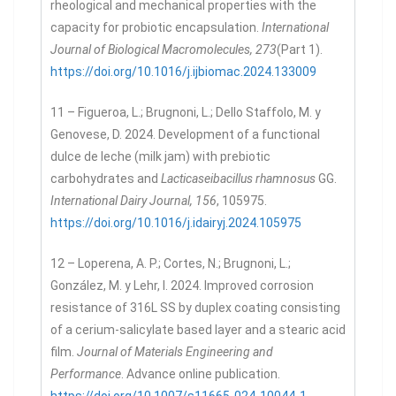
rheological and mechanical properties with the
capacity for probiotic encapsulation.
International
Journal of Biological Macromolecules, 273
(Part 1).
https://doi.org/10.1016/j.ijbiomac.2024.133009
11 – Figueroa, L.; Brugnoni, L.; Dello Staffolo, M. y
Genovese, D. 2024. Development of a functional
dulce de leche (milk jam) with prebiotic
carbohydrates and
Lacticaseibacillus rhamnosus
GG.
International Dairy Journal, 156
, 105975.
https://doi.org/10.1016/j.idairyj.2024.105975
12 – Loperena, A. P.; Cortes, N.; Brugnoni, L.;
González, M. y Lehr, I. 2024. Improved corrosion
resistance of 316L SS by duplex coating consisting
of a cerium-salicylate based layer and a stearic acid
film.
Journal of Materials Engineering and
Performance
. Advance online publication.
https://doi.org/10.1007/s11665-024-10044-1