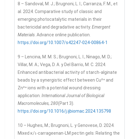
8 – Sandoval, M. J.; Brugnoni, L. I.; Carranza, F. M., et
al. 2024. Comparative study of classic and
emerging photocatalytic materials in their
bactericidal and degradative activity.
Emergent
Materials
. Advance online publication.
https://doi.org/10.1007/s42247-024-00864-1
9 – Lencina, M. M. S.; Brugnoni, L. I.; Ninago, M. D.;
Villar, M. A.; Vega, D. A. y Del Barrio, M. C. 2024.
Enhanced antibacterial activity of starch-alginate
beads by a synergistic effect between Cu²⁺ and
Zn²⁺ ions with a potential wound dressing
application.
International Journal of Biological
Macromolecules, 280
(Part 3).
https://doi.org/10.1016/j.ijbiomac.2024.135798
10 – Hughes, M.; Brugnoni, L. y Genovese, D. 2024.
Mixed κ/ι-carrageenan-LM pectin gels: Relating the