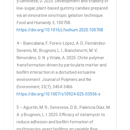
y Genovese, D. 2025. Development and stability of
low-sugar, plant-based gummy candies prepared
via an innovative ionotropic gelation technique.
Food and Humanity, 5
, 100708.
https://doi.org/10.1016/j.foohum.2025.100708
4 – Biancalana, F.; Forero-López, A. D.; Fernández-
Severini, M.; Brugnoni, L. I.; Bianchinotti, M. V.;
Rimondino, G. N. y Vitale, A. 2025. Chitin polymer
transformation driven by particulate matter and
biofilm interaction in a disturbed estuarine
environment.
Journal of Polymers and the
Environment
,
33
(7), 3454-3466.
https://doi.org/10.1007/s10924-025-03556-x
5 – Agustín, M. R.; Genovese, D. B.; Palencia Díaz, M.
A. y Brugnoni, L. I. 2025. Efficacy of natamycin to
reduce adhesion and biofilm formation of
multispecies yeast biofilms on variable flow