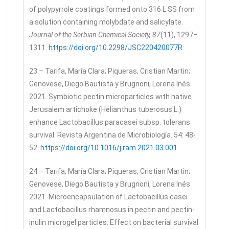
of polypyrrole coatings formed onto 316 L SS from
a solution containing molybdate and salicylate.
Journal of the Serbian Chemical Society, 87
(11), 1297–
1311.
https://doi.org/10.2298/JSC220420077R
23 – Tarifa, María Clara; Piqueras, Cristian Martin;
Genovese, Diego Bautista y Brugnoni, Lorena Inés.
2021. Symbiotic pectin microparticles with native
Jerusalem artichoke (Helianthus tuberosus L.)
enhance Lactobacillus paracasei subsp. tolerans
survival. Revista Argentina de Microbiología. 54: 48-
52.
https://doi.org/10.1016/j.ram.2021.03.001
24 – Tarifa, María Clara; Piqueras, Cristian Martin;
Genovese, Diego Bautista y Brugnoni, Lorena Inés.
2021. Microencapsulation of Lactobacillus casei
and Lactobacillus rhamnosus in pectin and pectin-
inulin microgel particles: Effect on bacterial survival