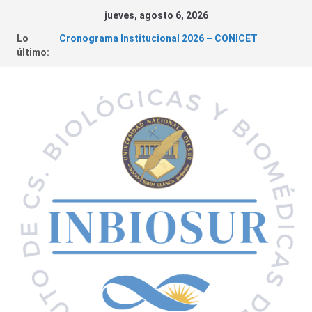
jueves, agosto 6, 2026
Lo
Cronograma Institucional 2026 – CONICET
último:
Fundación Williams – Convocatoria de Subsidios a
la Ciencia
Convocatorias 2026 – Financiamiento de
Proyectos
INBIOSUR y su aporte al desarrollo de políticas
públicas locales
Cáncer de Colon | Charla abierta a la comunidad