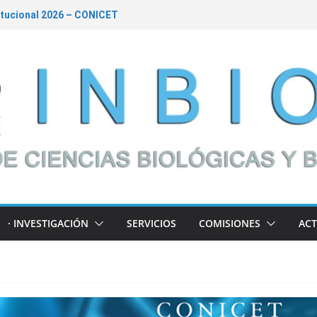
tucional 2026 – CONICET
s – Convocatoria de Subsidios a la
26 – Financiamiento de Proyectos
rte al desarrollo de políticas públicas
 Charla abierta a la comunidad
· INVESTIGACIÓN
SERVICIOS
COMISIONES
ACT