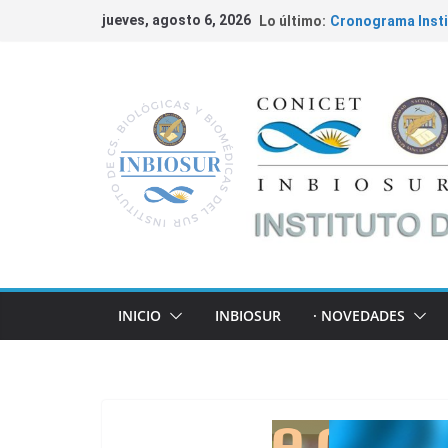
jueves, agosto 6, 2026
Lo último:
Cronograma Insti
Fundación William
Ciencia
Convocatorias 20
INBIOSUR y su apo
locales
Cáncer de Colon |
INICIO
INBIOSUR
· NOVEDADES